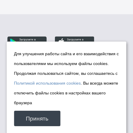
Для улучшения работы сайта и его взаимодействия с
пользователями мы используем файлы cookies.
© Департамент информационной политики мэрии
города Новосибирска, 2026
Продолжая пользоваться сайтом, вы соглашаетесь с
Политика использования Cookies
Политикой использования cookies
. Вы всегда можете
Политика по обработке персональных
отключить файлы cookies в настройках вашего
данных в информационных системах
браузера
мэрии города Новосибирска
Техническая поддержка сайта -
Принять
malinchukvl@mail.ru