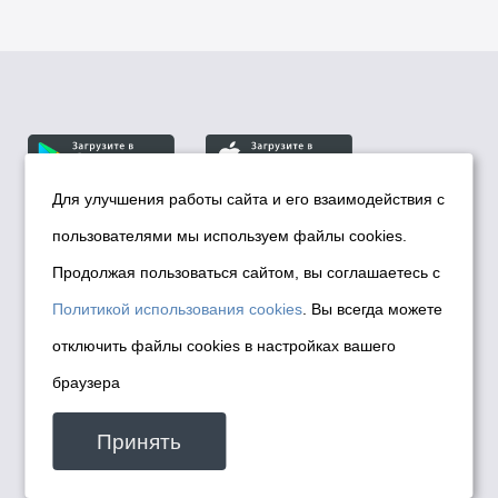
Для улучшения работы сайта и его взаимодействия с
пользователями мы используем файлы cookies.
© Департамент информационной политики мэрии
города Новосибирска, 2026
Продолжая пользоваться сайтом, вы соглашаетесь с
Политика использования Cookies
Политикой использования cookies
. Вы всегда можете
Политика по обработке персональных
отключить файлы cookies в настройках вашего
данных в информационных системах
браузера
мэрии города Новосибирска
Техническая поддержка сайта -
Принять
malinchukvl@mail.ru