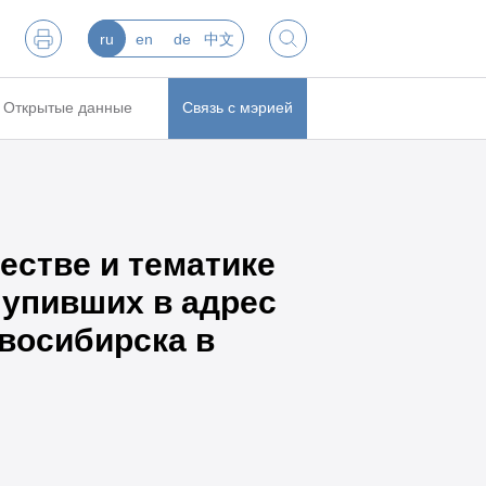
ru
en
de
中文
Открытые данные
Связь с мэрией
естве и тематике
тупивших в адрес
восибирска в