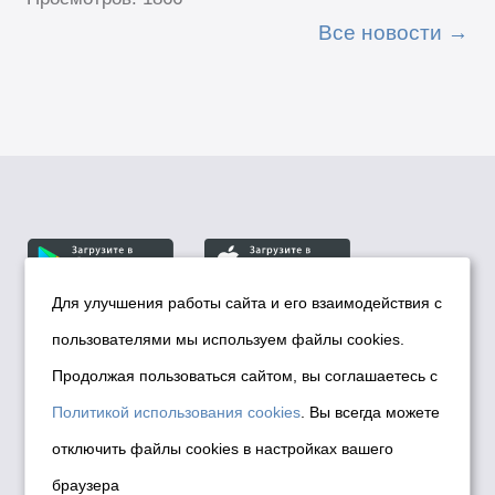
Все новости
Для улучшения работы сайта и его взаимодействия с
пользователями мы используем файлы cookies.
© Департамент информационной политики мэрии
города Новосибирска, 2026
Продолжая пользоваться сайтом, вы соглашаетесь с
Политика использования Cookies
Политикой использования cookies
. Вы всегда можете
Политика по обработке персональных
отключить файлы cookies в настройках вашего
данных в информационных системах
браузера
мэрии города Новосибирска