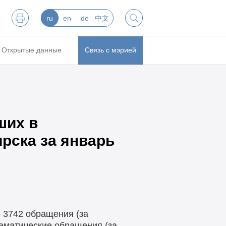
ru
en
de
中文
Открытые данные
Связь с мэрией
ших в
рска за январь
 3742 обращения (за
тематические обращения (за