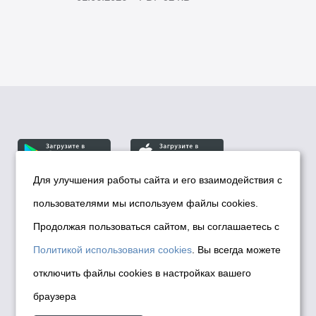
Для улучшения работы сайта и его взаимодействия с
пользователями мы используем файлы cookies.
© Департамент информационной политики мэрии
города Новосибирска, 2026
Продолжая пользоваться сайтом, вы соглашаетесь с
Политика использования Cookies
Политикой использования cookies
. Вы всегда можете
Политика по обработке персональных
отключить файлы cookies в настройках вашего
данных в информационных системах
браузера
мэрии города Новосибирска