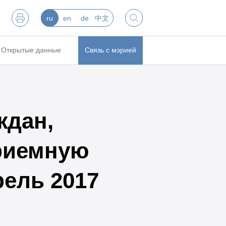
ru
en
de
中文
Открытые данные
Связь с мэрией
ждан,
риемную
рель 2017