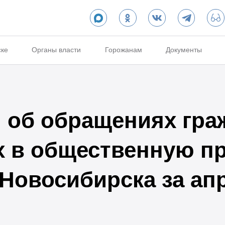
ске
Органы власти
Горожанам
Документы
об обращениях гра
х в общественную п
 Новосибирска за ап