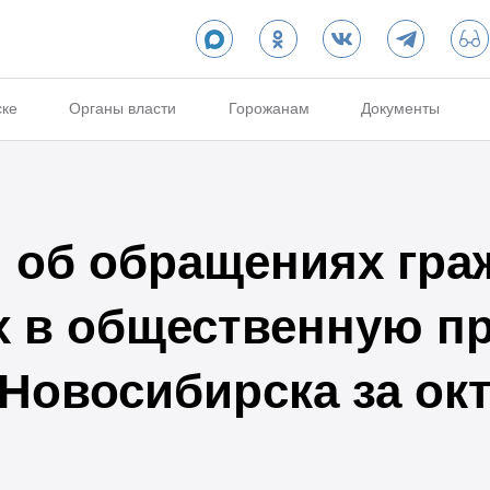
ске
Органы власти
Горожанам
Документы
об обращениях гра
х в общественную п
 Новосибирска за ок