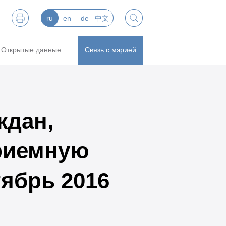
ru
en
de
中文
Открытые данные
Связь с мэрией
ждан,
риемную
тябрь 2016