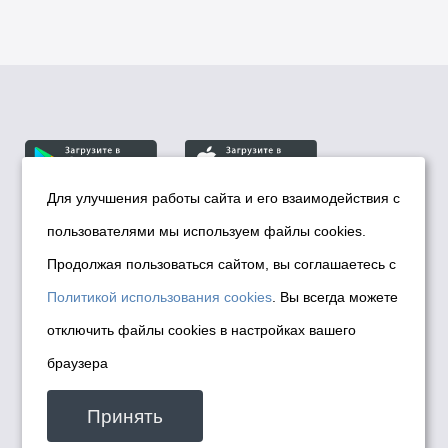
Для улучшения работы сайта и его взаимодействия с
пользователями мы используем файлы cookies.
© Департамент информационной политики мэрии
города Новосибирска, 2026
Продолжая пользоваться сайтом, вы соглашаетесь с
Политика использования Cookies
Политикой использования cookies
. Вы всегда можете
Политика по обработке персональных
отключить файлы cookies в настройках вашего
данных в информационных системах
браузера
мэрии города Новосибирска
Техническая поддержка сайта -
Принять
malinchukvl@mail.ru