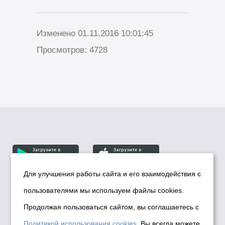
Изменено 01.11.2016 10:01:45
Просмотров: 4728
Для улучшения работы сайта и его взаимодействия с
пользователями мы используем файлы cookies.
© Департамент информационной политики мэрии
города Новосибирска, 2026
Продолжая пользоваться сайтом, вы соглашаетесь с
Политика использования Cookies
Политикой использования cookies
. Вы всегда можете