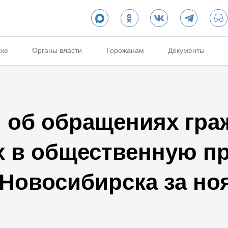
ске
Органы власти
Горожанам
Документы
об обращениях гра
х в общественную п
 Новосибирска за но