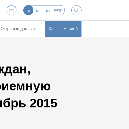
ru
en
de
中文
Открытые данные
Связь с мэрией
ждан,
риемную
ябрь 2015