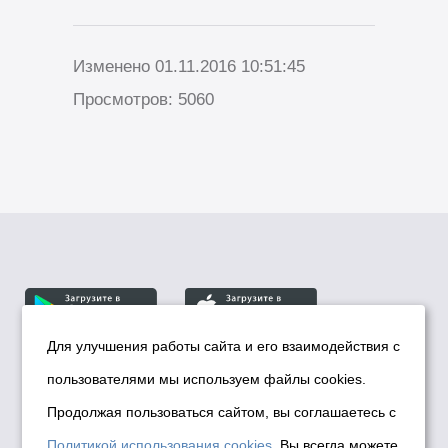
Изменено 01.11.2016 10:51:45
Просмотров: 5060
Для улучшения работы сайта и его взаимодействия с
пользователями мы используем файлы cookies.
© Департамент информационной политики мэрии
города Новосибирска, 2026
Продолжая пользоваться сайтом, вы соглашаетесь с
Политика использования Cookies
Политикой использования cookies
. Вы всегда можете