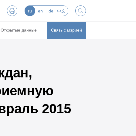
ru
en
de
中文
Открытые данные
Связь с мэрией
ждан,
риемную
враль 2015