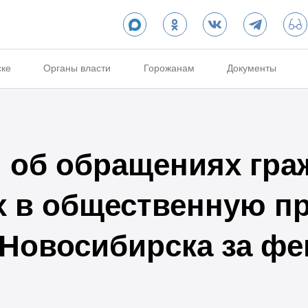
ске
Органы власти
Горожанам
Документы
об обращениях гра
х в общественную п
 Новосибирска за фе