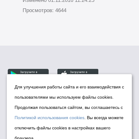
Изменено 01.11.2016 11:24:25
Просмотров: 4644
Для улучшения работы сайта и его взаимодействия с
пользователями мы используем файлы cookies.
© Департамент информационной политики мэрии
города Новосибирска, 2026
Продолжая пользоваться сайтом, вы соглашаетесь с
Политика использования Cookies
Политикой использования cookies
. Вы всегда можете
Политика по обработке персональных
отключить файлы cookies в настройках вашего
данных в информационных системах
браузера