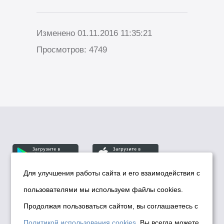
Изменено 01.11.2016 11:35:21
Просмотров: 4749
Для улучшения работы сайта и его взаимодействия с
пользователями мы используем файлы cookies.
© Департамент информационной политики мэрии
города Новосибирска, 2026
Продолжая пользоваться сайтом, вы соглашаетесь с
Политика использования Cookies
Политикой использования cookies
. Вы всегда можете