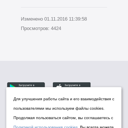
Изменено 01.11.2016 11:39:58
Просмотров: 4424
Для улучшения работы сайта и его взаимодействия с
пользователями мы используем файлы cookies.
© Департамент информационной политики мэрии
города Новосибирска, 2026
Продолжая пользоваться сайтом, вы соглашаетесь с
Политика использования Cookies
Политикой использования cookies
. Вы всегда можете