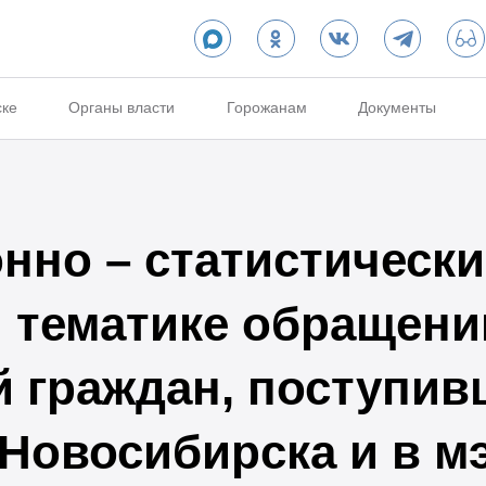
ске
Органы власти
Горожанам
Документы
но – статистически
и тематике обращени
 граждан, поступив
 Новосибирска и в м