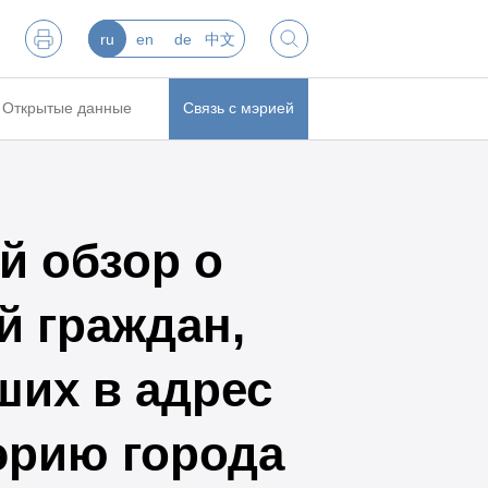
ru
en
de
中文
Открытые данные
Связь с мэрией
й обзор о
й граждан,
ших в адрес
эрию города