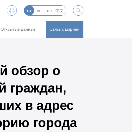
ru
en
de
中文
Открытые данные
Связь с мэрией
й обзор о
й граждан,
ших в адрес
эрию города