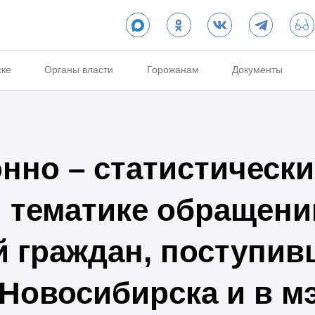
ске
Органы власти
Горожанам
Документы
но – статистически
и тематике обращени
 граждан, поступив
 Новосибирска и в м