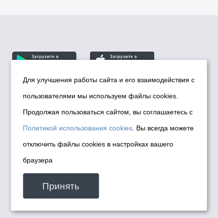
Для улучшения работы сайта и его взаимодействия с
пользователями мы используем файлы cookies.
© Департамент информационной политики мэрии
города Новосибирска, 2026
Продолжая пользоваться сайтом, вы соглашаетесь с
Политика использования Cookies
Политикой использования cookies
. Вы всегда можете
Политика по обработке персональных
отключить файлы cookies в настройках вашего
данных в информационных системах
браузера
мэрии города Новосибирска
Техническая поддержка сайта -
Принять
malinchukvl@mail.ru