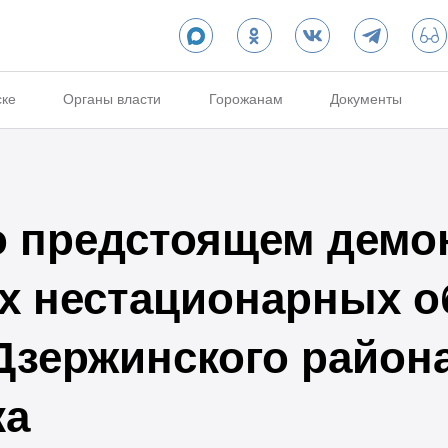
ске
Органы власти
Горожанам
Документы
 предстоящем демо
 нестационарных о
Дзержинского района
ка