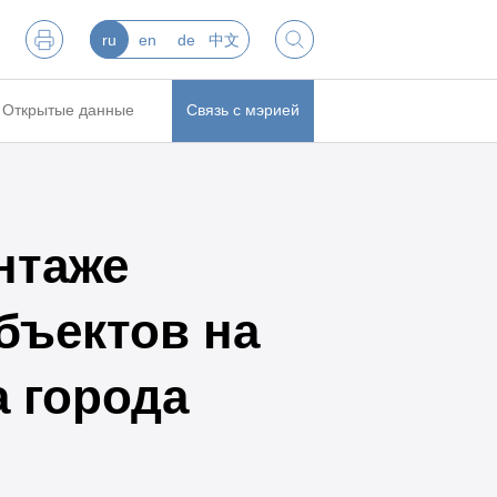
ru
en
de
中文
Открытые данные
Связь с мэрией
нтаже
бъектов на
 города