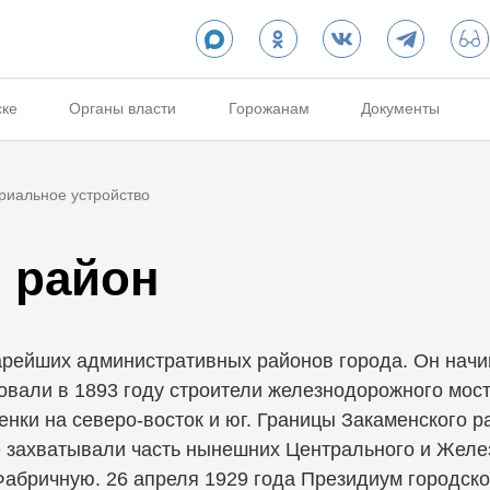
ске
Органы власти
Горожанам
Документы
риальное устройство
 район
арейших административных районов города. Он начи
овали в 1893 году строители железнодорожного мост
енки на северо-восток и юг. Границы Закаменского 
 захватывали часть нынешних Центрального и Желе
 Фабричную. 26 апреля 1929 года Президиум городск