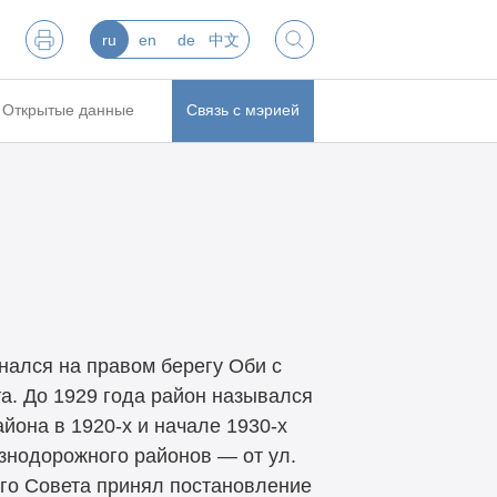
ru
en
de
中文
Открытые данные
Связь с мэрией
нался на правом берегу Оби с
а. До 1929 года район назывался
района в
1920-х
и начале
1930-х
знодорожного районов — от ул.
ого Совета принял постановление