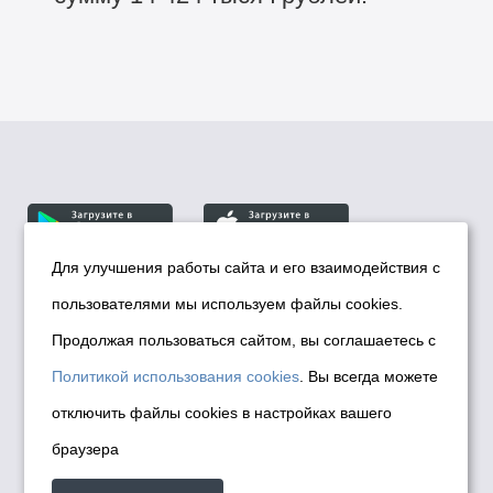
Для улучшения работы сайта и его взаимодействия с
пользователями мы используем файлы cookies.
© Департамент информационной политики мэрии
города Новосибирска, 2026
Продолжая пользоваться сайтом, вы соглашаетесь с
Политика использования Cookies
Политикой использования cookies
. Вы всегда можете
Политика по обработке персональных
отключить файлы cookies в настройках вашего
данных в информационных системах
браузера
мэрии города Новосибирска
Техническая поддержка сайта -